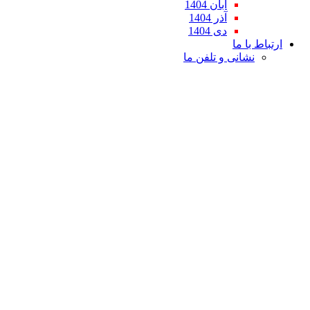
آبان 1404
آذر 1404
دی 1404
ارتباط با ما
نشانی و تلفن ما