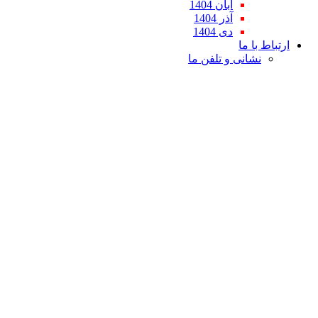
آبان 1404
آذر 1404
دی 1404
ارتباط با ما
نشانی و تلفن ما