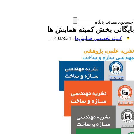
بایگانی بخش
کمیته همایش ها
کمیته تخصصی همایش‌ها
- 1403/8/24 -
نشریه علمی، پژوهشی
مهندسی سازه و ساخت