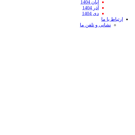
آبان 1404
آذر 1404
دی 1404
ارتباط با ما
نشانی و تلفن ما